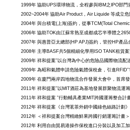
1999年 協助UPS環球物流，全程參與IBM之IPO部
2002~2004年 協助Air Product，Air Liqu
2004年 與台積電(上海)簽約，從事TCM(Total Chemic
2006年 協助TOK由江蘇常熟至成都成芯半導體之26
2007年 與惠普亞太總部(HP APJ)簽約，管控HP
2008年 主導BASF共5個精細化學用ISO TANK租賃
2009年 祥和提案"以台灣為中心的危險品國際物流配
2009年 為昭和氣體申請危險氣體保稅倉，引進RFI
2009年 在廈門兩岸四地物流合作發展大會中，首席發
2011年 祥和提案"以MIT酒莊為基地發展群聚物流
2011年 祥和提案 "行動輔具產業MIT跨國運籌整合
2012年 祥和提案《台灣茗茶外銷中國綠色絲路計劃
2012年 ＜祥和提案台灣精緻鮮果跨國行銷運籌計畫
2012年 利用自由貿易港操作保稅進口分裝以及加工